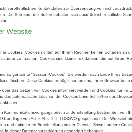
ht veröffentlichten Kontaktdaten zur Übersendung von nicht ausdrüc
hen. Die Betreiber der Seiten behalten sich ausdrücklich rechtliche Sch
vor.
er Website
nnte Cookies. Cookies richten auf Ihrem Rechner keinen Schaden an un
d sicherer zu machen. Cookies sind kleine Textdateien, die auf Ihrem 
ind so genannte “Session-Cookies”. Sie werden nach Ende Ihres Besu
e diese löschen. Diese Cookies ermöglichen es uns, Ihren Browser bei
ie über das Setzen von Cookies informiert werden und Cookies nur im E
ie das automatische Löschen der Cookies beim Schließen des Browsers
änkt sein.
en Kommunikationsvorgangs oder zur Bereitstellung bestimmter, von I
 Grundlage von Art. 6 Abs. 1 lit. f DSGVO gespeichert. Der Websitebetr
ien und optimierten Bereitstellung seiner Dienste. Soweit andere Cooki
se in dieser Datenschutzerklärung gesondert behandelt.