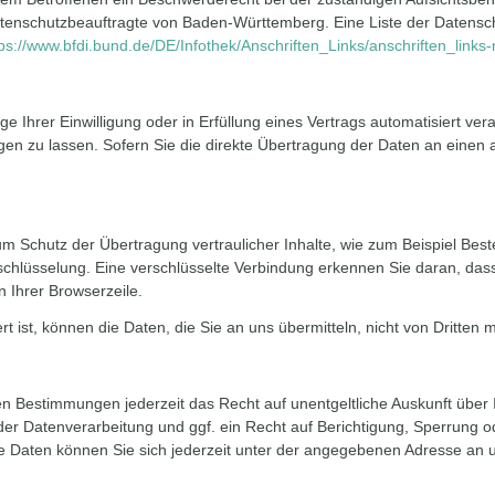
atenschutzbeauftragte von Baden-Württemberg. Eine Liste der Datensc
tps://www.bfdi.bund.de/DE/Infothek/Anschriften_Links/anschriften_links
e Ihrer Einwilligung oder in Erfüllung eines Vertrags automatisiert vera
 zu lassen. Sofern Sie die direkte Übertragung der Daten an einen an
m Schutz der Übertragung vertraulicher Inhalte, wie zum Beispiel Best
hlüsselung. Eine verschlüsselte Verbindung erkennen Sie daran, dass 
n Ihrer Browserzeile.
t ist, können die Daten, die Sie an uns übermitteln, nicht von Dritten 
n Bestimmungen jederzeit das Recht auf unentgeltliche Auskunft übe
r Datenverarbeitung und ggf. ein Recht auf Berichtigung, Sperrung o
Daten können Sie sich jederzeit unter der angegebenen Adresse an 