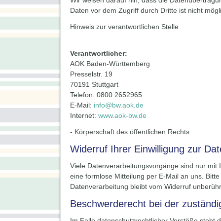
Wir weisen darauf hin, dass die Datenübertragun
Daten vor dem Zugriff durch Dritte ist nicht mögl
Hinweis zur verantwortlichen Stelle
Verantwortlicher:
AOK Baden-Württemberg
Presselstr. 19
70191 Stuttgart
Telefon: 0800 2652965
E-Mail:
info@bw.aok.de
Internet:
www.aok-bw.de
- Körperschaft des öffentlichen Rechts
Widerruf Ihrer Einwilligung zur Da
Viele Datenverarbeitungsvorgänge sind nur mit Ih
eine formlose Mitteilung per E-Mail an uns. Bitt
Datenverarbeitung bleibt vom Widerruf unberühr
Beschwerderecht bei der zuständi
Im Falle datenschutzrechtlicher Verstöße steht