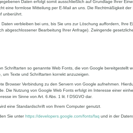
egebenen Daten erfolgt somit ausschließlich auf Grundlage Ihrer Einwil
icht eine formlose Mitteilung per E-Mail an uns. Die Rechtmäßigkeit der
f unberührt.
aten verbleiben bei uns, bis Sie uns zur Löschung auffordern, Ihre E
 nach abgeschlossener Bearbeitung Ihrer Anfrage). Zwingende gesetzli
von Schriftarten so genannte Web Fonts, die von Google bereitgestellt w
, um Texte und Schriftarten korrekt anzuzeigen.
e Browser Verbindung zu den Servern von Google aufnehmen. Hierdur
e. Die Nutzung von Google Web Fonts erfolgt im Interesse einer einh
eresse im Sinne von Art. 6 Abs. 1 lit. f DSGVO dar.
wird eine Standardschrift von Ihrem Computer genutzt.
den Sie unter
https://developers.google.com/fonts/faq
und in der Daten