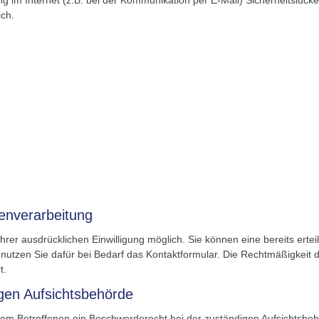
g im Internet (z.B. bei der Kommunikation per E-Mail) Sicherheitslück
ich.
tenverarbeitung
rer ausdrücklichen Einwilligung möglich. Sie können eine bereits erteilt
e nutzen Sie dafür bei Bedarf das Kontaktformular. Die Rechtmäßigkeit 
t.
gen Aufsichtsbehörde
 dem Betroffenen ein Beschwerderecht bei der zuständigen Aufsichtsbeh