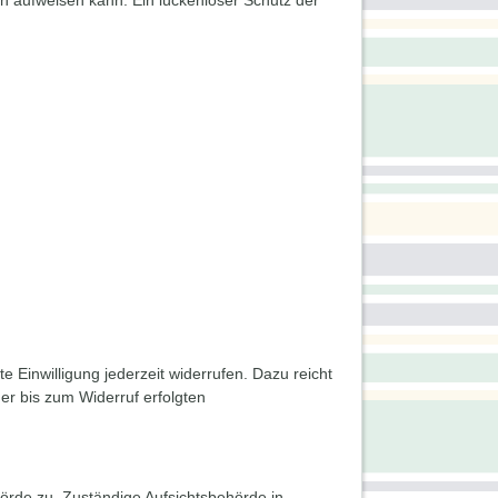
en aufweisen kann. Ein lückenloser Schutz der
e Einwilligung jederzeit widerrufen. Dazu reicht
der bis zum Widerruf erfolgten
örde zu. Zuständige Aufsichtsbehörde in