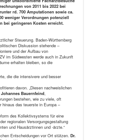
eniger unkoordinierte Facharztbesuche
hrechnungen von 2011 bis 2022 bei
unter rd. 700 Amputationen sowie ca.
500 weniger Verordnungen potenziell
n bei geringeren Kosten erreicht.
ärztlicher Steuerung. Baden-Württemberg
politischen Diskussion stehende –
ioniere und der Aufbau von
 HZV im Südwesten werde auch in Zukunft
äume erhalten bleiben, so die
te, die die intensivere und besser
fitieren davon. „Diesen nachweislichen
h
Johannes Bauernfeind
,
rungen bestehen, wie zu viele, oft
r hinaus das teuerste in Europa –
eform des Kollektivsystems für eine
 der regionalen Versorgungsgestaltung
nten und Hausärztinnen und -ärzte.“
ischen Entscheidungen vor Ort stützen.
Dr.