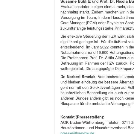
Susanne Bublitz
und
Prof. Dr. Nicola B
Evaluationsdaten zeigen einmal mehr, dass 
nachhaltig stärkt. Zudem machen wir in de
Versorgung im Team, in dem Hausärztinne
Care Manager (PCM) oder Physician Assist
zukunftsfähige leistungsstarke Primärarzt
Die effektive Steuerung der HZV wirkt sic
signifikant geringer ist. Für die äußerst v
entscheidend. Im Jahr 2022 konnten in die
Notaufnahmen, rund 16.900 Rettungsdienst
Die Professoren Prof. Dr. Attila Altiner au
Betreuung im Rahmen der HZV zurück. Pote
weitergeleitet. Die ausgeprägte Diskrepanz
Dr. Norbert Smetak
, Vorstandsvorsitzen
und bleiben eindeutig die bessere Alterna
geht nur mit den Selektivverträgen auf Vo
hausärztlichen Behandlung als auch zur b
anderen Bundesländern gibt es noch keine
Blaupause für die ambulante Versorgung i
Kontakt (Pressestellen):
AOK Baden-Württemberg, Telefon: 0711 
Hausärztinnen- und Hausärzteverband Bad
presse@haevbw.de