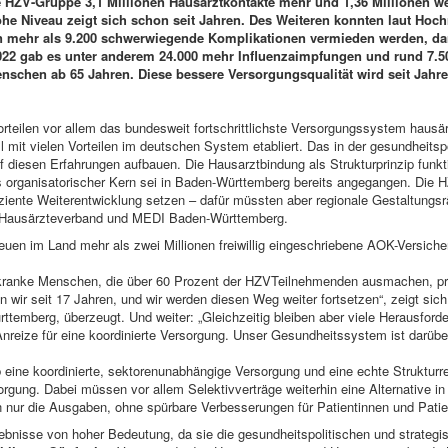
e HZV-Gruppe 3,1 Millionen Hausarztkontakte mehr und 1,36 Millionen w
he Niveau zeigt sich schon seit Jahren. Des Weiteren konnten laut Hoc
rn mehr als 9.200 schwerwiegende Komplikationen vermieden werden, dar
 2022 gab es unter anderem 24.000 mehr Influenzaimpfungen und rund 7.
nschen ab 65 Jahren. Diese bessere Versorgungsqualität wird seit Jahre
rteilen vor allem das bundesweit fortschrittlichste Versorgungssystem haus
 mit vielen Vorteilen im deutschen System etabliert. Das in der gesundheits
 diesen Erfahrungen aufbauen. Die Hausarztbindung als Strukturprinzip funkt
s organisatorischer Kern sei in Baden-Württemberg bereits angegangen. Die
fiziente Weiterentwicklung setzen – dafür müssten aber regionale Gestaltungsr
d Hausärzteverband und MEDI Baden-Württemberg.
uen im Land mehr als zwei Millionen freiwillig eingeschriebene AOK-Versicher
 kranke Menschen, die über 60 Prozent der HZVTeilnehmenden ausmachen, pro
n wir seit 17 Jahren, und wir werden diesen Weg weiter fortsetzen“, zeigt sic
emberg, überzeugt. Und weiter: „Gleichzeitig bleiben aber viele Herausforde
nreize für eine koordinierte Versorgung. Unser Gesundheitssystem ist darübe
 eine koordinierte, sektorenunabhängige Versorgung und eine echte Strukturr
rgung. Dabei müssen vor allem Selektivverträge weiterhin eine Alternative in
n nur die Ausgaben, ohne spürbare Verbesserungen für Patientinnen und Patie
gebnisse von hoher Bedeutung, da sie die gesundheitspolitischen und strateg