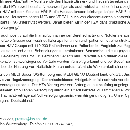
uhlinger-Göpfarth
– Vorsitzende des Hausärztinnen- und Hausärzteverbands 
die HZV sowohl qualitativ hochwertiger als auch wirtschaftlicher ist und zugl
r HZV mit dem Konzept HÄPPI die Hausarztpraxen leistungsfähiger. HÄPPI set
n und Hausärzte neben MFA und VERAH auch von akademisierten nichtärztli
ants (PA) unterstützt werden. Damit bieten wir in der HZV ganz praktische A
versorgung.“
h auch positiv auf die Inanspruchnahme der Bereitschafts- und Notdienste aus
ulnerable Gruppe der Herzinsuffizienzpatientinnen und -patienten ist eine struk
ser HZV-Gruppe mit 110.200 Patientinnen und Patienten im Vergleich zur Reg
einsätze und 3.200 Behandlungen im ambulanten Bereitschaftsdienst (organis
s Heidelberg und Prof. Dr. Ferdinand Gerlach aus Frankfurt/Main führen diese E
nziell schwerwiegende Verläufe werden frühzeitig erkannt und bei Bedarf ras
 bei der Nutzung von Notfallstrukturen unterstreicht die Wirksamkeit einer ef
der von MEDI Baden-Württemberg und MEDI GENO Deutschland, erklärt: „Unse
tive zur Regelversorgung. Der entscheidende Erfolgsfaktor ist nach wie vor d
llversorgungsbasis. Der HZV-Vertrag war von Anfang an ausbaufähig angelegt 
esseren ambulanten Versorgung durch ein strukturierteres Zusammenspiel von
 Facharztverträge auf Vollversorgungsbasis, was dringend nötig ist. Unser S
n ganz Deutschland.”
2593-229,
presse@bw.aok.de
en-Württemberg, Telefon.: 0711 21747-547,