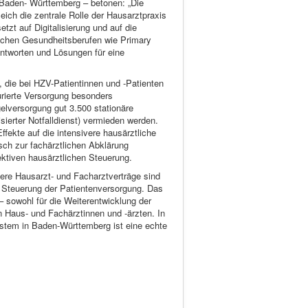
Baden- Württemberg – betonen: „Die
eich die zentrale Rolle der Hausarztpraxis
zt auf Digitalisierung und auf die
chen Gesundheitsberufen wie Primary
ntworten und Lösungen für eine
, die bei HZV-Patientinnen und -Patienten
turierte Versorgung besonders
elversorgung gut 3.500 stationäre
ierter Notfalldienst) vermieden werden.
ffekte auf die intensivere hausärztliche
ch zur fachärztlichen Abklärung
fektiven hausärztlichen Steuerung.
re Hausarzt- und Facharztverträge sind
ie Steuerung der Patientenversorgung. Das
– sowohl für die Weiterentwicklung der
 Haus- und Fachärztinnen und -ärzten. In
ystem in Baden-Württemberg ist eine echte