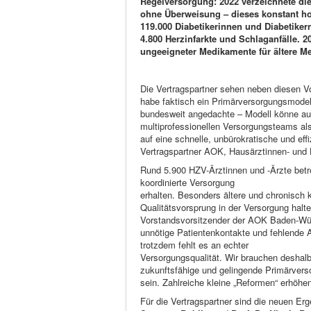
Regelversorgung: 2022 verzeichnete di
ohne Überweisung – dieses konstant ho
119.000 Diabetikerinnen und Diabetike
4.800 Herzinfarkte und Schlaganfälle.
ungeeigneter Medikamente für ältere Me
Die Vertragspartner sehen neben diesen Vo
habe faktisch ein Primärversorgungsmodell
bundesweit angedachte – Modell könne auf
multiprofessionellen Versorgungsteams al
auf eine schnelle, unbürokratische und ef
Vertragspartner AOK, Hausärztinnen- un
Rund 5.900 HZV-Ärztinnen und -Ärzte betre
koordinierte Versorgung
erhalten. Besonders ältere und chronisch
Qualitätsvorsprung in der Versorgung halte
Vorstandsvorsitzender der AOK Baden-Württ
unnötige Patientenkontakte und fehlende A
trotzdem fehlt es an echter
Versorgungsqualität. Wir brauchen deshalb
zukunftsfähige und gelingende Primärverso
sein. Zahlreiche kleine „Reformen“ erhöhe
Für die Vertragspartner sind die neuen Er