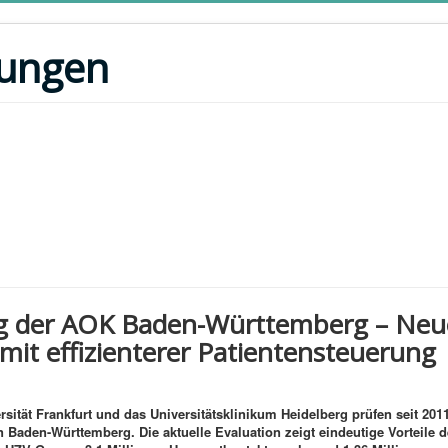
lungen
ag der AOK Baden-Württemberg – Neue
mit effizienterer Patientensteuerung
ersität Frankfurt und das Universitätsklinikum Heidelberg prüfen seit 201
n Baden-Württemberg. Die aktuelle Evaluation zeigt eindeutige Vorteile