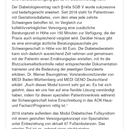
Der Diabetologievertrag nach §140a SGB V wurde sukzessive
und bedarfsgerecht erweitert. Seit 2018 steht für Patientinnen
mit Gestationsdiabetes, vom dem etwa jede zehnte
Schwangere betroffen ist, im Vergleich zur
kollektivvertraglichen Versorgung eine zusätzliche
Beratungszeit in Höhe von 150 Minuten zur Verfügung, die der
Praxis auch entsprechend vergütet wird. Darüber hinaus gibt
es eine einmalige ärztliche Beratungspauschale pro
Schwangerschaft in Höhe von 80 Euro. Die Diabetesberaterin
kann sich dadurch ausreichend Zeit nehmen und gemeinsam
mit der Patientin einen Ernährungsplan erstellen, mit ihr die
Blutzuckerselbstkontrolle nebst entsprechender Dokumentation
trainieren und die Bedeutung der jeweiligen Grenzwerte
erklären. Dr. Werner Baumgärtner, Vorstandsvorsitzender von
MEDI Baden-Württemberg und MEDI GENO Deutschland
erklärt: „Auch dieses Modul kommt sehr gut an. Es hat sich
gelohnt, dass wir uns hier auf eine flexible Lösung verständigt
haben, indem für diesen speziellen Patientinnenkreis während
der Schwangerschaft keine Einschreibung in das AOK-Haus-
und FacharztProgramm nötig ist.“
2019 startete außerdem das Modul Diabetisches Fußsyndrom
mit einem gestuften Versorgungskonzept von Spezialisten
unter Einbeziehung von aktuell 67 Fußambulanzen. Das
primäre Ziel ist es, anhand eines strukturierten