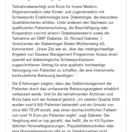
Teilnahmeberechtigt sind Ärzte für Innere Medizin,
Allgemeinmedizin oder Kinder- und Jugendmedizin mit
Schwerpunkt Endokrinologie bzw. Diabetologie, die besondere
Qualitätskriterien erfüllen. Unter anderem den Nachweis zur
qualifizierten Patientenschulung, die Beschäftigung oder
Kooperation von/mit einem/r Diabetesberater/in sowie die
Teilnahme am DMP Diabetes. Dr. Richard Daikeler, 1.
Vorsitzender der Diabetologen Baden-Württemberg eG,
kommentiert: „Unser Ziel war es, über das niedrigschwellige
Angebot von Disease Management Programmen hinaus einen
speziell auf diabetologische Schwerpunktpraxen
zugeschnittenen Vertrag für eine qualitativ hochwertige
Versorgung von Patienten zu schaffen, die eine intensivierte
kontinuierliche Betreuung benötigen.“
Die Erfahrungen zeigten, dass das Selbstmanagement der
Patienten durch das umfassende Betreuungsangebot erheblich
verbessert werde. Und für die teilnehmenden Ärztinnen und
Ärzte habe sich der Aufwand gelohnt: „Im zweiten Quartal 2020
wurden rund 9.500 Patienten behandelt und ein Umsatz von
circa 660 TEUR erzielt, was einen durchschnittlichen Fallwert
von rund 70 Euro pro Patienten ergibt”, sagt Daikeler. Die
Vergütung wird on top gezahlt, das heißt, die im KV-System
üblichen Honorarbegrenzungen, Plausibilitätskontrollen oder
eine Honorarbereinigung gibt es im Selektivvertrag nicht.