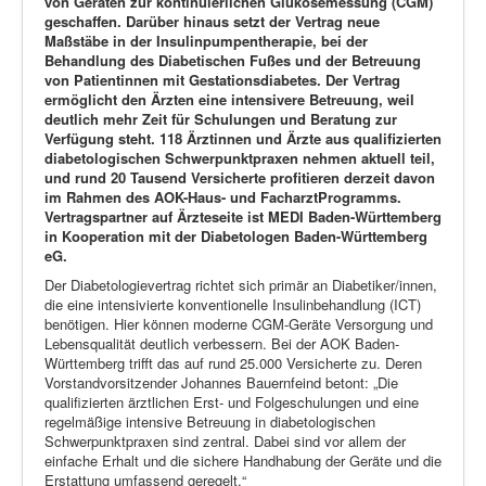
von Geräten zur kontinuierlichen Glukosemessung (CGM)
geschaffen. Darüber hinaus setzt der Vertrag neue
Maßstäbe in der Insulinpumpentherapie, bei der
Behandlung des Diabetischen Fußes und der Betreuung
von Patientinnen mit Gestationsdiabetes. Der Vertrag
ermöglicht den Ärzten eine intensivere Betreuung, weil
deutlich mehr Zeit für Schulungen und Beratung zur
Verfügung steht. 118 Ärztinnen und Ärzte aus qualifizierten
diabetologischen Schwerpunktpraxen nehmen aktuell teil,
und rund 20 Tausend Versicherte profitieren derzeit davon
im Rahmen des AOK-Haus- und FacharztProgramms.
Vertragspartner auf Ärzteseite ist MEDI Baden-Württemberg
in Kooperation mit der Diabetologen Baden-Württemberg
eG.
Der Diabetologievertrag richtet sich primär an Diabetiker/innen,
die eine intensivierte konventionelle Insulinbehandlung (ICT)
benötigen. Hier können moderne CGM-Geräte Versorgung und
Lebensqualität deutlich verbessern. Bei der AOK Baden-
Württemberg trifft das auf rund 25.000 Versicherte zu. Deren
Vorstandvorsitzender Johannes Bauernfeind betont: „Die
qualifizierten ärztlichen Erst- und Folgeschulungen und eine
regelmäßige intensive Betreuung in diabetologischen
Schwerpunktpraxen sind zentral. Dabei sind vor allem der
einfache Erhalt und die sichere Handhabung der Geräte und die
Erstattung umfassend geregelt.“