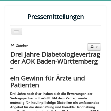
Pressemitteilungen
Navigation
an/aus
Home
14. Oktober
Drei Jahre Diabetologievertrag
Kontakt
der AOK Baden-Württemberg
Evaluationen
–
15 Jahre HZV
ein Gewinn für Ärzte und
15 Jahre Facharztverträge
Patienten
Bundestagswahl 2025
Drei Jahre nach Start haben sich die Erwartungen der
Vertragspartner voll erfüllt. Mit dem Vertrag wurde
PRESSE
erstmalig für insulinpflichtige Diabetiker ein umfassendes
ARCHIV
Angebot für die Anschaffung und korrekte Handhabung