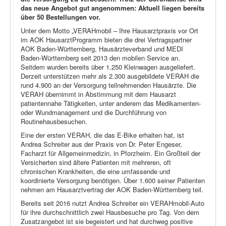
das neue Angebot gut angenommen: Aktuell liegen bereits
über
50 Bestellungen vor.
Unter dem Motto „VERAHmobil – Ihre Hausarztpraxis vor Ort
im AOK HausarztProgramm bieten die drei Vertragspartner
AOK Baden-Württemberg, Hausärzteverband und MEDI
Baden-Württemberg seit 2013 den mobilen Service an.
Seitdem wurden bereits über 1.250 Kleinwagen ausgeliefert.
Derzeit unterstützen mehr als 2.300 ausgebildete VERAH die
rund 4.900 an der Versorgung teilnehmenden Hausärzte. Die
VERAH übernimmt in Abstimmung mit dem Hausarzt
patientennahe Tätigkeiten, unter anderem das Medikamenten-
oder Wundmanagement und die Durchführung von
Routinehausbesuchen.
Eine der ersten VERAH, die das E-Bike erhalten hat, ist
Andrea Schreiter aus der Praxis von Dr. Peter Engeser,
Facharzt für Allgemeinmedizin, in Pforzheim. Ein Großteil der
Versicherten sind ältere Patienten mit mehreren, oft
chronischen Krankheiten, die eine umfassende und
koordinierte Versorgung benötigen. Über 1.600 seiner Patienten
nehmen am Hausarztvertrag der AOK Baden-Württemberg teil.
Bereits seit 2016 nutzt Andrea Schreiter ein VERAHmobil-Auto
für ihre durchschnittlich zwei Hausbesuche pro Tag. Von dem
Zusatzangebot ist sie begeistert und hat durchweg positive