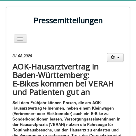
Pressemitteilungen
Navigation
an/aus
Home
31.08.2020
AOK-Hausarztvertrag in
Kontakt
Baden-Württemberg:
Evaluationen
E-Bikes kommen bei VERAH
15 Jahre HZV
und Patienten gut an
15 Jahre Facharztverträge
Seit dem Frühjahr können Praxen, die am AOK-
Hausarztvertrag teilnehmen, neben einem Kleinwagen
Bundestagswahl 2025
(Verbrenner- oder Elektromotor) auch ein E-Bike zu
Sonderkonditionen leasen.
Versorgungsassistentinnen in
PRESSE
der Hausarztpraxis (VERAH) nutzen die Fahrzeuge für
ARCHIV
Routinehausbesuche, um den Hausarzt zu entlasten und
die Versorgung zu verbessern. Trotz der Coronakrise wird