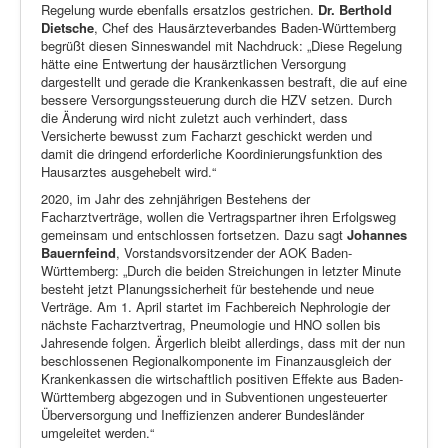
Regelung wurde ebenfalls ersatzlos gestrichen.
Dr. Berthold
Dietsche
, Chef des Hausärzteverbandes Baden-Württemberg
begrüßt diesen Sinneswandel mit Nachdruck: „Diese Regelung
hätte eine Entwertung der hausärztlichen Versorgung
dargestellt und gerade die Krankenkassen bestraft, die auf eine
bessere Versorgungssteuerung durch die HZV setzen. Durch
die Änderung wird nicht zuletzt auch verhindert, dass
Versicherte bewusst zum Facharzt geschickt werden und
damit die dringend erforderliche Koordinierungsfunktion des
Hausarztes ausgehebelt wird.“
2020, im Jahr des zehnjährigen Bestehens der
Facharztverträge, wollen die Vertragspartner ihren Erfolgsweg
gemeinsam und entschlossen fortsetzen. Dazu sagt
Johannes
Bauernfeind
, Vorstandsvorsitzender der AOK Baden-
Württemberg: „Durch die beiden Streichungen in letzter Minute
besteht jetzt Planungssicherheit für bestehende und neue
Verträge. Am 1. April startet im Fachbereich Nephrologie der
nächste Facharztvertrag, Pneumologie und HNO sollen bis
Jahresende folgen. Ärgerlich bleibt allerdings, dass mit der nun
beschlossenen Regionalkomponente im Finanzausgleich der
Krankenkassen die wirtschaftlich positiven Effekte aus Baden-
Württemberg abgezogen und in Subventionen ungesteuerter
Überversorgung und Ineffizienzen anderer Bundesländer
umgeleitet werden.“