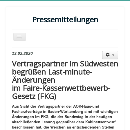
Pressemitteilungen
Navigation
an/aus
Home
13.02.2020
Vertragspartner im Südwesten
Kontakt
begrüßen Last-minute-
Evaluationen
Änderungen
15 Jahre HZV
im Faire-Kassenwettbewerb-
Gesetz (FKG)
15 Jahre Facharztverträge
Aus Sicht der Vertragspartner der AOK-Haus-und
Bundestagswahl 2025
Facharztverträge in Baden-Württemberg sind mit wichtigen
PRESSE
Änderungen im FKG, die der Bundestag in der heutigen
abschließenden Lesung gegenüber dem Kabinettsentwurf
ARCHIV
beschlossen hat, die Weichen an entscheidenden Stellen