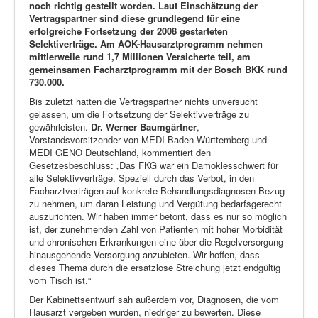
noch richtig gestellt worden. Laut Einschätzung der
Vertragspartner sind diese grundlegend für eine
erfolgreiche Fortsetzung der 2008 gestarteten
Selektiverträge. Am AOK-Hausarztprogramm nehmen
mittlerweile rund 1,7 Millionen Versicherte teil, am
gemeinsamen Facharztprogramm mit der Bosch BKK rund
730.000.
Bis zuletzt hatten die Vertragspartner nichts unversucht
gelassen, um die Fortsetzung der Selektivverträge zu
gewährleisten.
Dr. Werner Baumgärtner
,
Vorstandsvorsitzender von MEDI Baden-Württemberg und
MEDI GENO Deutschland, kommentiert den
Gesetzesbeschluss: „Das FKG war ein Damoklesschwert für
alle Selektivverträge. Speziell durch das Verbot, in den
Facharztverträgen auf konkrete Behandlungsdiagnosen Bezug
zu nehmen, um daran Leistung und Vergütung bedarfsgerecht
auszurichten. Wir haben immer betont, dass es nur so möglich
ist, der zunehmenden Zahl von Patienten mit hoher Morbidität
und chronischen Erkrankungen eine über die Regelversorgung
hinausgehende Versorgung anzubieten. Wir hoffen, dass
dieses Thema durch die ersatzlose Streichung jetzt endgültig
vom Tisch ist.“
Der Kabinettsentwurf sah außerdem vor, Diagnosen, die vom
Hausarzt vergeben wurden, niedriger zu bewerten. Diese